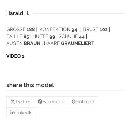
Harald H.
GRÖSSE
188
| KONFEKTION
94
| BRUST
102
|
TAILLE
85
| HÜFTE
99
| SCHUHE
44 |
AUGEN
BRAUN
| HAARE
GRAUMELIERT
VIDEO 1
share this model
Twitter
Facebook
Pinterest
LinkedIn